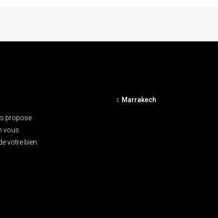
Marrakech
us propose
on vous
e votre bien.