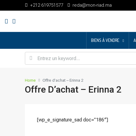
+212 619751577
reda@mon-riad.ma
BIENS À VENDRE
A
Home
Offre d’achat – Erinna 2
Offre D’achat – Erinna 2
[wp_e_signature_sad doc=”186″]