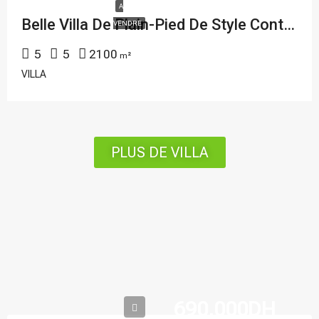
A
Belle Villa De Plain-Pied De Style Contemporain Située Au Sein D’un Petit Domaine Privé À Vendre À Marrakech – REF : KNV-101
VENDRE
5
5
2100
m²
VILLA
PLUS DE VILLA
690,000DH