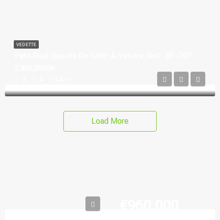
VEDETTE
Petit Riad Quarée De 54m² À Vendre, Ref : BF-707
2,800,000DH
3
4
54
m²
Load More
€960,000