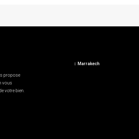
Marrakech
us propose
on vous
e votre bien.