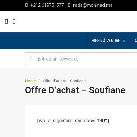
+212 619751577
reda@mon-riad.ma
BIENS À VENDRE
A
Home
Offre d’achat – Soufiane
Offre D’achat – Soufiane
[wp_e_signature_sad doc=”190″]